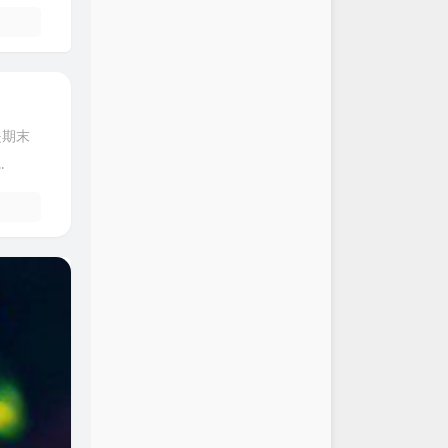
是期末
.