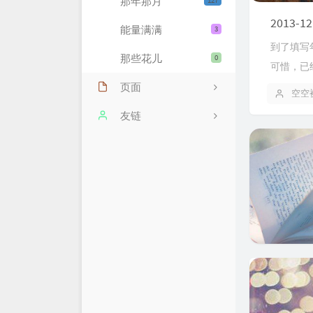
那年那月
127
2013-12
能量满满
3
到了填写
那些花儿
0
可惜，已
页面
空空
远亲近邻
友链
历史文章
空空裤兜
雁过留声
税微说税
我的豆瓣
涛叔
时光穿梭