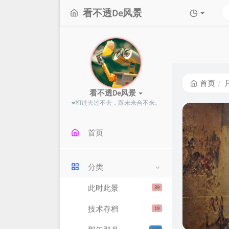
看不透De风景
首页
看不透De风景
❤和过去过不去，跟未来
P
8
.
^
首页
分类
此时此景
39
技术存档
19