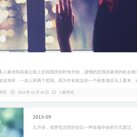
很多人被堵到高速公路上庆祝国庆的时候开始，遗憾的是我连被堵的机会都
被迫加班，一连上班两个星期。因为年初就定的一个检查项目马上要来，还.
裤兜
2013 年 11 月 10 日
2 条评论
2013-09
九月份，做梦也没想到会以一种追魂夺命的方式度过。