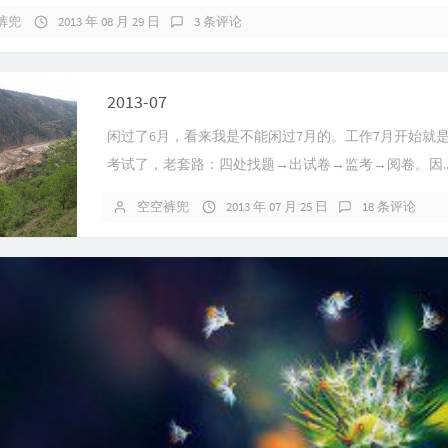
裤兜
2013 年 08 月 29 日
3 条评论
2013-07
闲过了6月，看来我是不能闲过7月的。工作7月开始就
考试了，老套路：四处找题→出试卷→监考→阅卷。因..
空空裤兜
2013 年 07 月 25 日
18 条评论