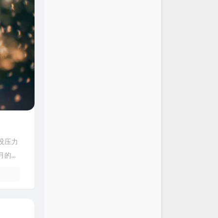
没压力
...