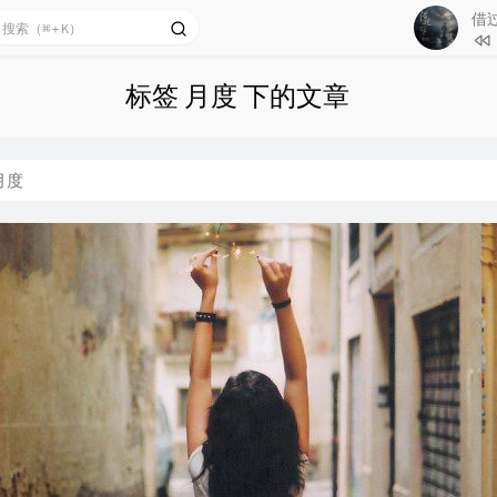
借过
1
有没
标签 月度 下的文章
2
借过一下
3
那春
月度
4
无憾
5
不想
6
等（