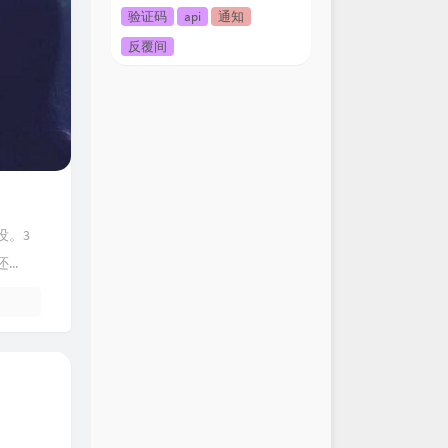
验证码
api
通知
反覆间
没。3
..