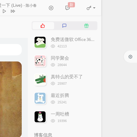
新
一下 (Live)
- 陈小春
有一个人
八大猩人
热
最
随
 (Live)
陈小春
门
新
机
文
评
文
免费送微软 Office 365 服务套件
天的山坡
周深深
章
论
章
浏
42113
柒月
览
次
同学聚会
和你说分离
怪阿姨
数:
浏
28644
深情女声版）
正在进行石女士
览
次
真特么的受不了
数:
浏
25907
览
次
最近折腾
数:
浏
25241
览
次
一周吐槽
数:
浏
19396
览
次
博客信息
数: