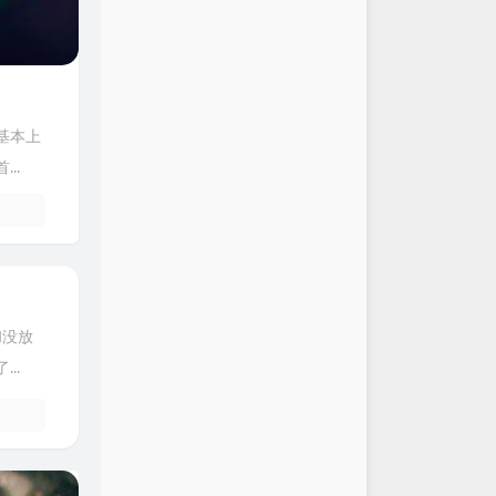
基本上
..
和没放
..