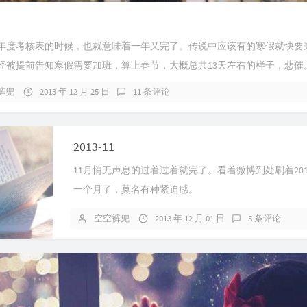
年度考核表的时候，也就意味着一年又完了。传说中应该有的寒假就快要
经被提前告知寒假需要加班，算上春节，大概总共13天左右的样子，悲催。.
裤兜
2013 年 12 月 25 日
11 条评论
2013-11
11月悄无声息的过着过着就完了。看着微博到处刷着201
一个月了，莫名有种紧迫感。
空空裤兜
2013 年 12 月 01 日
5 条评论