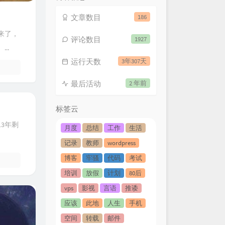
文章数目
186
来了，
评论数目
1927
..
运行天数
3年307天
最后活动
2 年前
标签云
3年剩
月度
总结
工作
生活
记录
教师
wordpress
博客
牢骚
代码
考试
培训
放假
计划
80后
vps
影视
言语
推诿
应该
此地
人生
手机
空间
转载
邮件