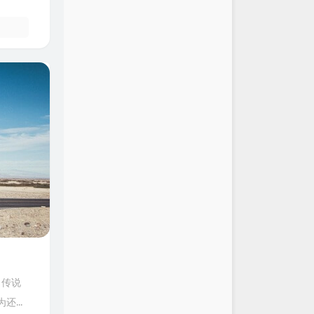
了传说
...