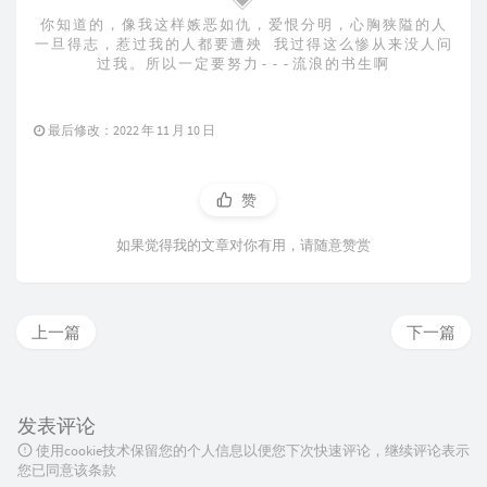
你知道的，像我这样嫉恶如仇，爱恨分明，心胸狭隘的人
一旦得志，惹过我的人都要遭殃 我过得这么惨从来没人问
过我。所以一定要努力---流浪的书生啊
最后修改：2022 年 11 月 10 日
赞
如果觉得我的文章对你有用，请随意赞赏
上一篇
下一篇
发表评论
使用cookie技术保留您的个人信息以便您下次快速评论，继续评论表示
您已同意该条款