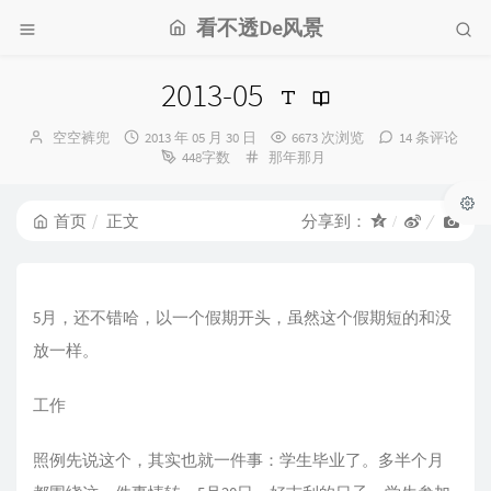
看不透De风景
2013-05
博
发
空空裤兜
2013 年 05 月 30 日
6673 次浏览
14 条评论
主：
布
分
448字数
那年那月
时
类：
间：
首页
正文
分享到：
5月，还不错哈，以一个假期开头，虽然这个假期短的和没
放一样。
工作
照例先说这个，其实也就一件事：学生毕业了。多半个月