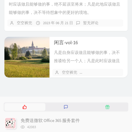
时应该做且能够做的事，绝不延误至将来；凡是此地应该做且
能够做的事，决不等待想象中的更好的境地。
空空裤兜
2023 年 06 月 21 日
暂无评论
闲言-vol-16
凡是自身应该做且能够做的事，决不
推诿给另一个人；凡是此时应该做且
能够做的事，绝不延误至将来；凡是
空空裤兜
2023 年 06 月 12 日
此地应该...
热
最
随
门
新
机
文
评
文
免费送微软 Office 365 服务套件
章
论
章
浏
42083
览