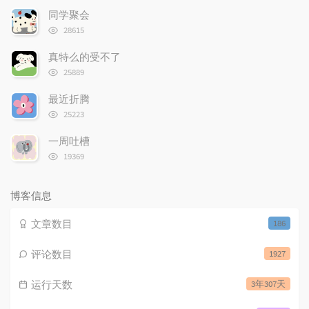
次
同学聚会
数:
浏
28615
览
次
真特么的受不了
数:
浏
25889
览
次
最近折腾
数:
浏
25223
览
次
一周吐槽
数:
浏
19369
览
次
数:
博客信息
文章数目
186
评论数目
1927
运行天数
3年307天