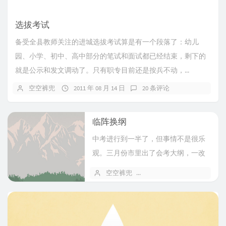
选拔考试
备受全县教师关注的进城选拔考试算是有一个段落了：幼儿
园、小学、初中、高中部分的笔试和面试都已经结束，剩下的
就是公示和发文调动了。只有职专目前还是按兵不动，...
空空裤兜
2011 年 08 月 14 日
20 条评论
临阵换纲
中考进行到一半了，但事情不是很乐
观。三月份市里出了会考大纲，一改
去年全考的模式，说是只考初三内
空空裤兜
2011 年 06 月 17 日
1
容，要让大...