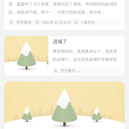
想，寥寥对了几个答案，果然印证了感觉。考试期间到处找吃
的，倒是很不错。双十一，大把大把的花钱，然后收...
空空裤兜
2020 年 12 月 03 日
1 条评论
进城了
稀里糊涂的，竟然换单位了，竟然真
的进城了。这次其他县城中学都采取
了选拔考试的形式，虽说到最后才知
空空裤兜
2011 年 08 月 24 日
4
道是另一...