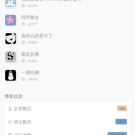
章
论
章
浏
42174
览
次
同学聚会
数:
浏
28707
览
次
真特么的受不了
数:
浏
25955
览
次
最近折腾
数:
浏
25335
览
次
一周吐槽
数:
浏
19450
览
次
数:
博客信息
文章数目
186
评论数目
1927
3年308天