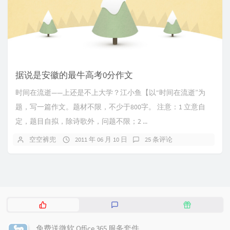
据说是安徽的最牛高考0分作文
时间在流逝——上还是不上大学？江小鱼【以“时间在流逝”为
题，写一篇作文。题材不限，不少于800字。 注意：1 立意自
定，题目自拟，除诗歌外，问题不限；2 ...
空空裤兜
2011 年 06 月 10 日
25 条评论
热
最
随
门
新
机
文
评
文
免费送微软 Office 365 服务套件