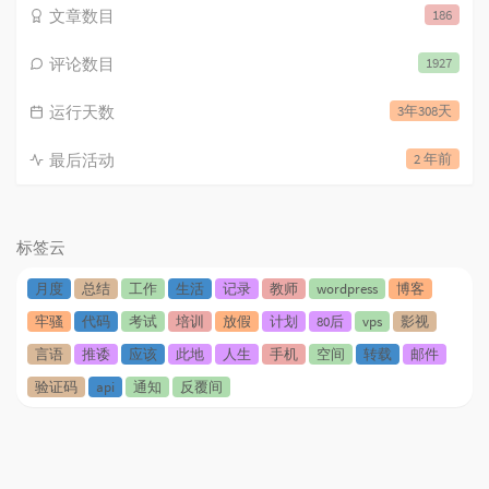
文章数目
186
评论数目
1927
运行天数
3年308天
最后活动
2 年前
标签云
月度
总结
工作
生活
记录
教师
wordpress
博客
牢骚
代码
考试
培训
放假
计划
80后
vps
影视
言语
推诿
应该
此地
人生
手机
空间
转载
邮件
验证码
api
通知
反覆间