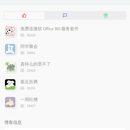
热
最
随
门
新
机
文
评
文
免费送微软 Office 365 服务套件
章
论
章
浏
42120
览
次
同学聚会
数:
浏
28661
览
次
真特么的受不了
数:
浏
25918
览
次
最近折腾
数:
浏
25251
览
次
一周吐槽
数:
浏
19407
览
次
数:
博客信息