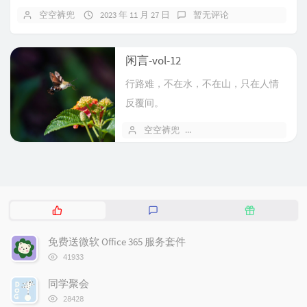
空空裤兜
2023 年 11 月 27 日
暂无评论
闲言-vol-12
行路难，不在水，不在山，只在人情
反覆间。
空空裤兜
2023 年 02 月 01 日
热
最
随
门
新
机
文
评
文
免费送微软 Office 365 服务套件
章
论
章
浏
41933
览
次
同学聚会
数:
浏
28428