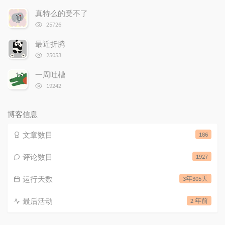
览
次
真特么的受不了
数:
浏
25726
览
次
最近折腾
数:
浏
25053
览
次
一周吐槽
数:
浏
19242
览
次
数:
博客信息
文章数目
186
评论数目
1927
运行天数
3年305天
最后活动
2 年前