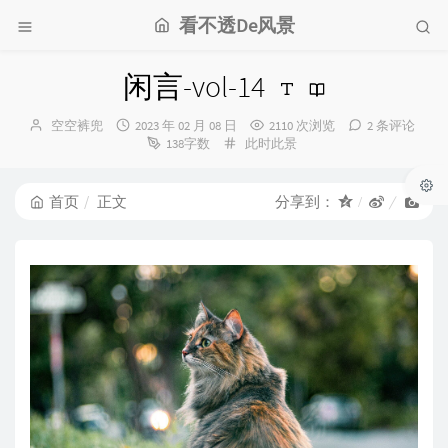
看不透De风景
闲言-vol-14
博
发
空空裤兜
2023 年 02 月 08 日
2110 次浏览
2 条评论
主：
布
分
138字数
此时此景
时
类：
间：
首页
正文
分享到：