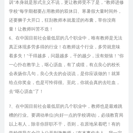
训”本身就是形式主义不说，更让教师受不了是，“教师进修
学校”每学期都要占用教师的双休日、寒暑假大量时间外，
还要狮子大开口，狂刮教师本就羞涩的布囊，宰你没商
量！让教师叫苦不迭！
6、在中国目前社会最低层的几个职业中，唯有教师是无法
真正体现多劳多得的行业！在教师这个行业，多劳就意味
着多失！“干得越多，问题越多，干的越少，没有烦恼！”你
一心扑在教学上，呕心沥血，有了成绩，有点良心的校长
会表扬你几句，良心失去的会说说，是你应该做的！就算
给点你奖金，也是可怜得很。至此，你就会真的去吐血，
去“呕心沥血”了！
7、在中国目前社会最低层的几个职业中，教师也是最难跳
槽的行业。要调动单位(向好一点的学校调动)，必须教育局
以上有人，除非你辞职不干，否则，在原地呆着吧！有的
学校领导在会议上公开刺激教师：“有本事你走人，我一定