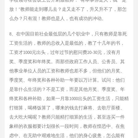
放！”教师能走到哪儿去？走又走不了，升又升不了，那怎
么办？只有混！教师也是人，也有成功的冲动。
8、在中国目前社会最低层的几个职业中，只有教师是靠死
工资生活的，教师的总收入是最低的，教了十几年的书，
工资才1000元出头，过年过节的慰问费20-30元，没有月
奖、季度奖和年终奖。而那些政府工作人员、公务员、其
他事业单位人员的工资和教师也差不多，但他们的月奖、
季度奖、年终奖和各种补助一年要以万计算。试问：他们
是靠什么生活的？不是工资，而是其他月奖、季度奖、年
终奖和各种补助，如果一月靠1000出头的工资生活，只能精
打细算，喝稀饭算了，哪来的钱去打麻将、去歌厅茶楼、
去大吃大喝呢？教师只能精打细算的生活，甚至连买一件
象样的衣服都要计划很长一段时间，教师在惶恐中、在焦
虑中、在无助中艰难地生活，他们的身心疲惫，怎么能有