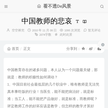
看不透De风景
中国教师的悲哀
博
发
空空裤兜
2010 年 11 月 08 日
1095 次浏览
暂无评论
主：
布
分
2074字数
此时此景
时
类：
间：
首页
正文
分享到：
中国教育存在的诸多问题，本人认为一个问题最关键，那
就是：教师的积极性如何调动？
1、中国目前社会最低层的几个职业中，唯有教师是无法凭
真本事吃饭的行业！当医生，能不能把病治好，就是标
准；当工人，能不能把产品做好，就是标准，而教师呢？
评定教师工作的好坏应该是教学，但怎样的教学才算好