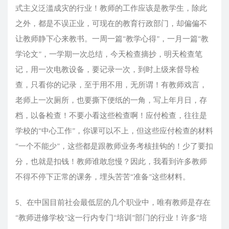
式主义泛滥成灾的行业！教师的工作应该是教学生，除此
之外，都是不误正业，可现在的教育行政部门，却偏偏不
让教师静下心来教书。一周一篇“教学心得”，一月一篇“教
学论文”，一学期一次总结，今天检查摘抄，明天检查笔
记，用一次电教设备，要记录一次，到时上级来督导检
查，只看你的记录，至于用不用，无所谓！有教师戏言，
老师上一次厕所，也要撕下便纸的一角，写上年月日，存
档，以备检查！不要小看这些检查啊！应付检查，往往是
学校的“中心工作”，你课可以不上，但这些应付检查的材料
“一个不能少”，这些都是跟教师业务考核挂钩的！少了要扣
分，也就是扣钱！教师谁敢怠慢？因此，我看到许多教师
不得不停下正常的课务，埋头苦苦“准备”这些材料。
5、在中国目前社会最低层的几个职业中，唯有教师是存在
“教师进修学校”这一行内专门“培训”部门的行业！许多“培