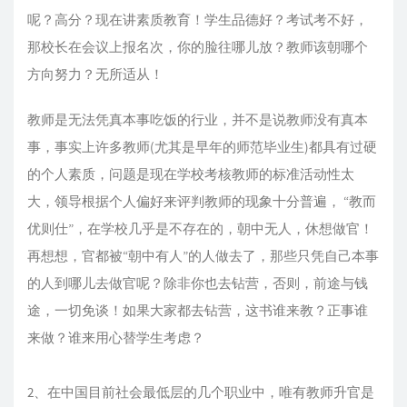
呢？高分？现在讲素质教育！学生品德好？考试考不好，
那校长在会议上报名次，你的脸往哪儿放？教师该朝哪个
方向努力？无所适从！
教师是无法凭真本事吃饭的行业，并不是说教师没有真本
事，事实上许多教师(尤其是早年的师范毕业生)都具有过硬
的个人素质，问题是现在学校考核教师的标准活动性太
大，领导根据个人偏好来评判教师的现象十分普遍， “教而
优则仕”，在学校几乎是不存在的，朝中无人，休想做官！
再想想，官都被“朝中有人”的人做去了，那些只凭自己本事
的人到哪儿去做官呢？除非你也去钻营，否则，前途与钱
途，一切免谈！如果大家都去钻营，这书谁来教？正事谁
来做？谁来用心替学生考虑？
2、在中国目前社会最低层的几个职业中，唯有教师升官是