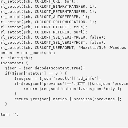
url_setopt($ch, CURLOPT_URL, $url);

url_setopt($ch, CURLOPT_BINARYTRANSFER, 1);

url_setopt($ch, CURLOPT_RETURNTRANSFER, 1);

url_setopt($ch, CURLOPT_AUTOREFERER, 1);

url_setopt($ch, CURLOPT_FOLLOWLOCATION, 1);

url_setopt($ch, CURLOPT_HTTPGET, true);

url_setopt($ch, CURLOPT_REFERER, $url);

url_setopt($ch, CURLOPT_SSL_VERIFYPEER, false);

url_setopt($ch, CURLOPT_SSL_VERIFYHOST, false);

url_setopt($ch, CURLOPT_USERAGENT, 'Mozilla/5.0 (Windows 
content = curl_exec($ch);

rl_close($ch);

($content) {

   $json = json_decode($content,true);

   if($json['status'] == 0 ) {

       $resjson = $json['result']['ad_info'];

       if($resjson['province']=='北京市'||$resjson['prov
           return $resjson['nation'].$resjson['city'];

      }

       return $resjson['nation'].$resjson['province'];

  }

turn '';
