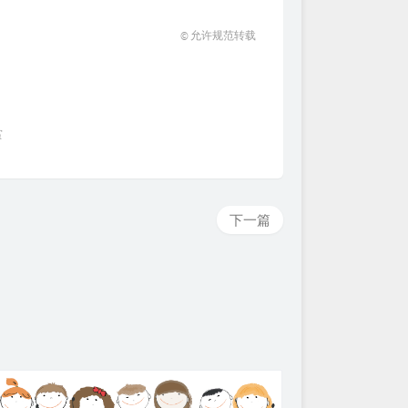
© 允许规范转载
赏
下一篇