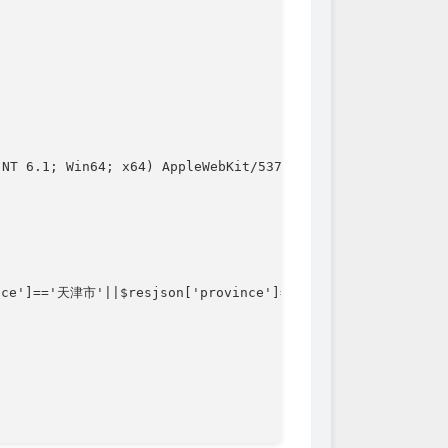
NT 6.1; Win64; x64) AppleWebKit/537.36 (KHTML, like Geck
ince']=='天津市'||$resjson['province']=='上海市'||$resjson['