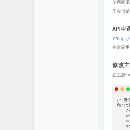
使用腾讯
不会报错
API
https:/
创建应用
修改主
在主题fu
/* 腾讯
funct
    
    $k
    $
    $c