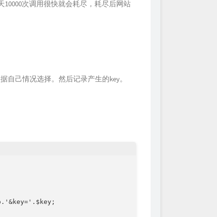
天10000次调用很快就会耗尽，耗尽后网站
根据自己情况选择。然后记录产生的key。
。
.'&key='.$key;
