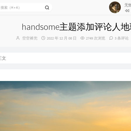
无
1
有没
handsome主题添加评论人
2
借过一下
博
发
空空裤兜
2022 年 12 月 08 日
2749 次浏览
3 条评论
3
那春
主：
布
4
无憾
时
间：
5
不想
正文
6
等（