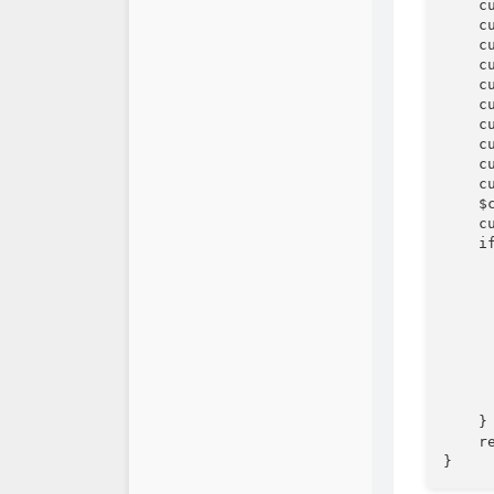
    c
    c
    c
    c
    c
    c
    c
    c
    c
    c
    $
    cu
    if
     
     
     
     
     
      
     
      
    }

    re
}