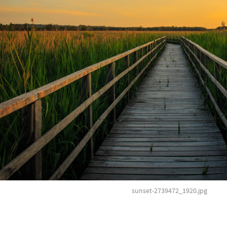
sunset-2739472_1920.jpg