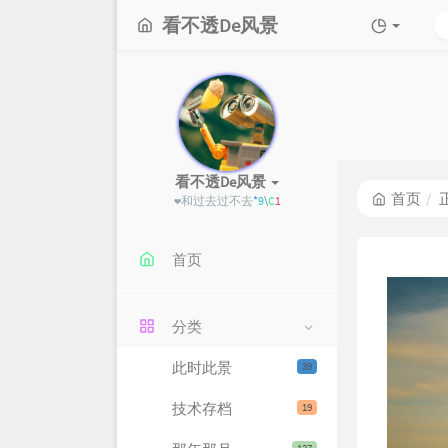
看不透De风景
看不透De风景
首页
❤和过
Q
U
:
6
1
首页
分类
此时此景
39
技术存档
19