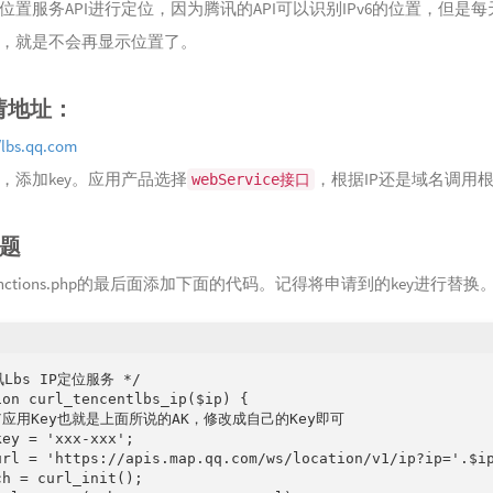
位置服务API进行定位，因为腾讯的API可以识别IPv6的位置，但是每
，就是不会再显示位置了。
申请地址：
/lbs.qq.com
，添加key。应用产品选择
，根据IP还是域名调用
webService接口
题
nctions.php的最后面添加下面的代码。记得将申请到的key进行替换
Lbs IP定位服务 */

ion curl_tencentlbs_ip($ip) {

//应用Key也就是上面所说的AK，修改成自己的Key即可

ey = 'xxx-xxx';

url = 'https://apis.map.qq.com/ws/location/v1/ip?ip='.$ip
h = curl_init();
