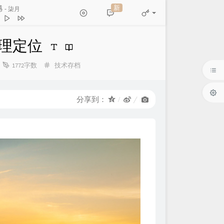
新
憾
- 柒月
有一个人
八大猩人
地理定位
 (Live)
陈小春
分
天的山坡
1772字数
技术存档
周深深
类：
柒月
和你说分离
怪阿姨
分享到：
深情女声版）
正在进行石女士