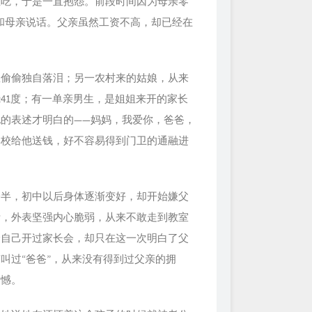
难吃，于是一直抱怨。前段时间因为母亲零
算和母亲说话。父亲虽然工资不高，却已经在
里偷偷独自落泪；另一农村来的姑娘，从来
41度；有一单亲男生，是姐姐来开的家长
的表述才明白的——妈妈，我爱你，爸爸，
学校给他送钱，好不容易得到门卫的通融进
一半，初中以后身体逐渐变好，却开始嫌父
活，外表坚强内心脆弱，从来不敢走到教室
给自己开过家长会，却只在这一次明白了父
叫过“爸爸”，从来没有得到过父亲的拥
遗憾。