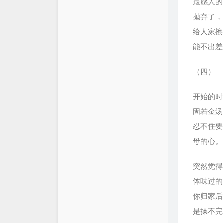
最感人的
抛弃了，
给人家擦
能不出差
（四）
开始的时
固若金汤
忍不住要
母的心。
突然觉得
体味过的
你归家后
是操不完