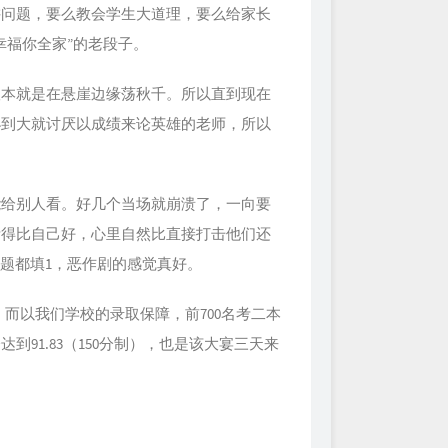
讲问题，要么教会学生大道理，要么给家长
幸福你全家”的老段子。
根本就是在悬崖边缘荡秋千。所以直到现在
小到大就讨厌以成绩来论英雄的老师，所以
能给别人看。好几个当场就崩溃了，一向要
考得比自己好，心里自然比直接打击他们还
空题都填1，恶作剧的感觉真好。
，而以我们学校的录取保障，前700名考二本
91.83（150分制），也是该大宴三天来