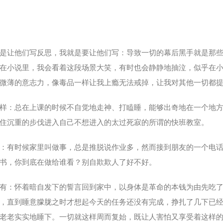
是让他们写反思，我就是要让他们写：导致一切的幕后黑手就是那
在小说里，我会看着这段场景大笑，有时也会静静地抽泣，似乎在
微薄的意志力，像毒品一样让我上瘾无法戒掉，让我对其他一切都
样：总在上课的时候不自觉地走神、打瞌睡，能够出奇地在一个地
住沉重的步伐进入自己不想进入的太过死寂的所谓的快班教室。
：有时候家里叫做事，总是推脱说作业多，然而接到朋友的一个电
书，你到底在做给谁看？别自欺欺人了好不好。
有：怀着暗自发下的誓言回到家中，以身体是革命的本钱为由先吃
，直到睡意朦胧之时才想起今天的任务还没有完成，挣扎了几下已
老老实实地睡下。一切就这样周而复始，既让人害怕又享受着这样