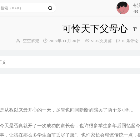
有
1
有没
可怜天下父母心
2
借过一下
博
发
空空裤兜
2013 年 11 月 30 日
5106 次浏览
10 条评论
3
那春
主：
布
4
无憾
时
间：
5
不想
正文
6
等（
是从教以来最开心的一天，尽管也间间断断的陪哭了两个多小时。
今天是否真就开了一次成功的家长会，也许很多学生多年后回忆起今
事，让我在那么多学生面前丢尽了脸”。也许家长会就该传统一点，