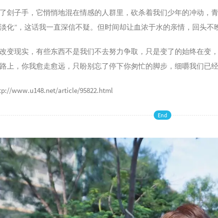
了刽子手，它悄悄地混在情感的人群里，砍杀着我们少年的冲动，青
淡化”，这话我一直深信不疑。但时间却让血浓于水的亲情，回头不
改变现实，有些东西不是我们不去努力争取，只是变了的始终在变
路上，你我愈走愈远，只盼别忘了停下你匆忙的脚步，细嚼我们已
//www.u148.net/article/95822.html
End