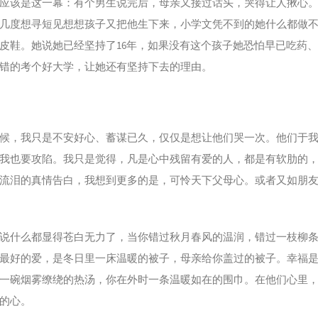
应该是这一幕：有个男生说完后，母亲又接过话头，哭得让人揪心
几度想寻短见想想孩子又把他生下来，小学文凭不到的她什么都做
皮鞋。她说她已经坚持了16年，如果没有这个孩子她恐怕早已吃药
错的考个好大学，让她还有坚持下去的理由。
候，我只是不安好心、蓄谋已久，仅仅是想让他们哭一次。他们于
我也要攻陷。我只是觉得，凡是心中残留有爱的人，都是有软肋的
流泪的真情告白，我想到更多的是，可怜天下父母心。或者又如朋
说什么都显得苍白无力了，当你错过秋月春风的温润，错过一枝柳
最好的爱，是冬日里一床温暖的被子，母亲给你盖过的被子。幸福
一碗烟雾缭绕的热汤，你在外时一条温暖如在的围巾。在他们心里
的心。