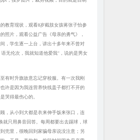
的教育现状，观看8岁截肢女孩蒋张子怡参
活的照片，观看公益广告《母亲的勇气》，
时间，学生逐一上台，讲出十多年来不曾对
，语无伦次，我就知道他爱我”，说的是男女
甚至有时升旗故意忘记穿校服。有一次我刚
，也许是因为我连营养快线盖子都打不开的
却是哭得最伤心的。
照顾，从小到大都是衣来伸手饭来张口，连
唤就只用鼻音回答。每周都要出去踢球，球
放到兜里，很晚回到家骗母亲说没注意；另