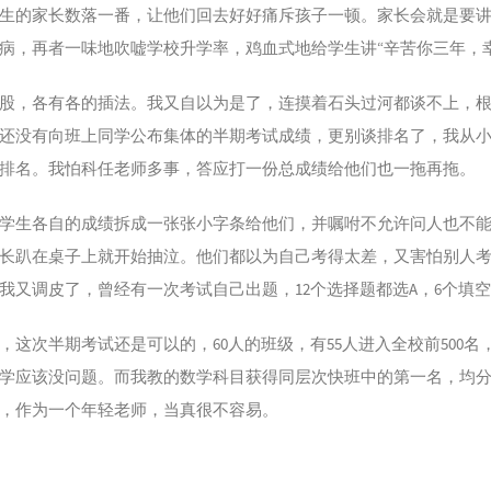
生的家长数落一番，让他们回去好好痛斥孩子一顿。家长会就是要
病，再者一味地吹嘘学校升学率，鸡血式地给学生讲“辛苦你三年，
股，各有各的插法。我又自以为是了，连摸着石头过河都谈不上，
还没有向班上同学公布集体的半期考试成绩，更别谈排名了，我从
排名。我怕科任老师多事，答应打一份总成绩给他们也一拖再拖。
学生各自的成绩拆成一张张小字条给他们，并嘱咐不允许问人也不
长趴在桌子上就开始抽泣。他们都以为自己考得太差，又害怕别人
我又调皮了，曾经有一次考试自己出题，12个选择题都选A，6个填
，这次半期考试还是可以的，60人的班级，有55人进入全校前500名
学应该没问题。而我教的数学科目获得同层次快班中的第一名，均分达到
，作为一个年轻老师，当真很不容易。