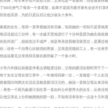
欢街舞，却学来学去只会那几招，父亲也是一名教师，但是做菜特
了500元便气了母亲一个多星期，如果不是因为要开家长会还不打
区给他买房，为的只是以后让他少奋头十来年。
家庭的女生，母亲一直带着她没有另嫁，包容她的一切却只是背地
电话没超过三分钟，有一次破天荒地进行了十分钟是因为她生病发烧
在杭州进厂，姐姐也泣不成声，他是单亲连我都没留意过，是通过他
你；还有一个自尊心比较强的男孩，父亲是挖煤的工人，有一次来
他远远看见父亲觉得丢脸在厕所躲了一个多小时。
小学六年级以前都是伴着点滴瓶度过的，父母的眼泪在那时哭干了
有个女生父母在浙江养牛，一年难得回家一次，一直都是一个人生
曾被我问询两次生活近况都是眼泪汪汪的，她说一直恨父母从来没
；再有一个因为躲避计划生育一直由外公外婆带大的女生，从来没有
让他父亲走上台和她拥抱的那一刻，不知有没有弥补一点这十几年