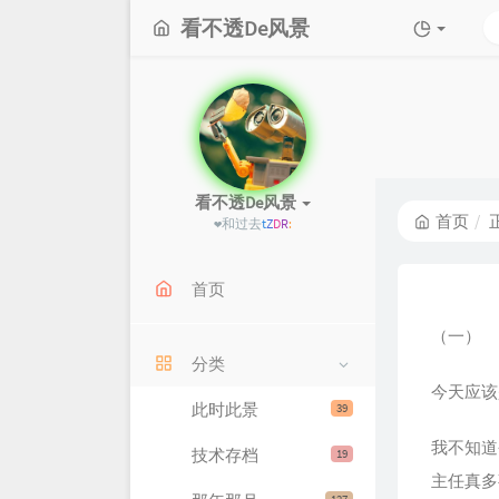
看不透De风景
看不透De风景
首页
❤和过去过不去，跟未来合
s
U
=
首页
（一）
分类
今天应该
此时此景
39
我不知道
技术存档
19
主任真多