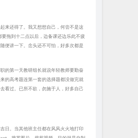
学起来还得了。我又想想自己，何尝不是这
都要拖到十二点以后，边备课还边乐此不疲
题随便讲一下。念头还不可怕，好多次都是
入职的第一天教研组长就说年轻教师要勤奋
买来的高考题连第一套的选择题都没做完就
的去看过。已所不欲，勿施于人，好多自己
道吉日。当其他班主任都在风风火火地打印
ppt，搜罗图片，裁剪视频，目的就是自制