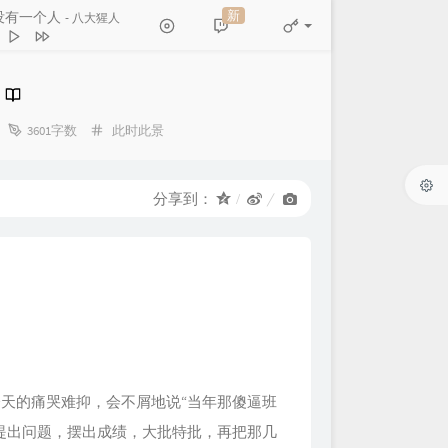
新
没有一个人
- 八大猩人
有一个人
八大猩人
 (Live)
陈小春
分
天的山坡
3601字数
此时此景
周深深
类：
柒月
和你说分离
怪阿姨
分享到：
深情女声版）
正在进行石女士
天的痛哭难抑，会不屑地说“当年那傻逼班
提出问题，摆出成绩，大批特批，再把那几