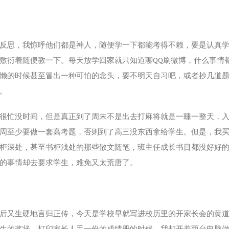
反思，我惊呼他们都是神人，随便学一下都能考得不赖，要是认真
敷衍着随便教一下。每天放学回家就只知道聊QQ刷微博，什么事情
懒的时候甚至冒出一种可怕的念头，要不明天自习吧，或者抄几道
。
很忙没时间，但是真正到了周末不是出去打麻将就是一睡一整天，
周至少要做一套高考题，否则到了高三没东西拿给学生。但是，我
柜深处，甚至书柜浅处的那些散文随笔，班主任成长书目都没好好
的事情却去要求学生，难免又太荒唐了。
后又生硬地言归正传，今天是学校早就写进校历里的开家长会的黄
生的奖状，打印家长人手一份的成绩册的时候，我却开着两台电脑做