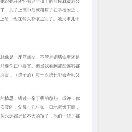
。她说她在还怀着这个孩子的时候就被老公
不了，儿子上高中后就租房子在学校附近，
、上吊，现在骨头都该烂完了。她只求儿子
我就像是一座座堡垒，不管是铜墙铁壁还是
，只要你正中要害。但当我看到那些连我都
友所言，（孩子的）每一次成长都会牵动父
条的情思，错过一朵丁香的愁怨，或许，你
是安暖的，父母十几年如一日地煮饭下面，
，你永远都是长不大的孩子，他们一辈子都