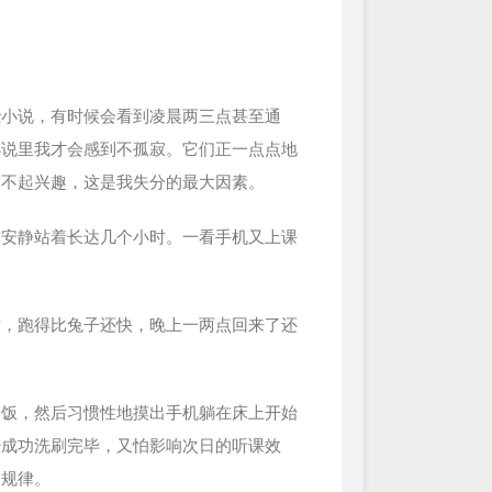
些小说，有时候会看到凌晨两三点甚至通
小说里我才会感到不孤寂。它们正一点点地
提不起兴趣，这是我失分的最大因素。
方安静站着长达几个小时。一看手机又上课
话，跑得比兔子还快，晚上一两点回来了还
了饭，然后习惯性地摸出手机躺在床上开始
经成功洗刷完毕，又怕影响次日的听课效
的规律。