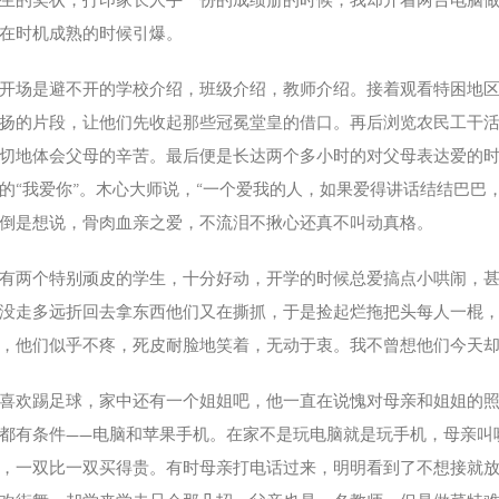
在时机成熟的时候引爆。
开场是避不开的学校介绍，班级介绍，教师介绍。接着观看特困地区
扬的片段，让他们先收起那些冠冕堂皇的借口。再后浏览农民工干
切地体会父母的辛苦。最后便是长达两个多小时的对父母表达爱的
的“我爱你”。木心大师说，“一个爱我的人，如果爱得讲话结结巴巴
倒是想说，骨肉血亲之爱，不流泪不揪心还真不叫动真格。
有两个特别顽皮的学生，十分好动，开学的时候总爱搞点小哄闹，
没走多远折回去拿东西他们又在撕抓，于是捡起烂拖把头每人一棍
，他们似乎不疼，死皮耐脸地笑着，无动于衷。我不曾想他们今天
喜欢踢足球，家中还有一个姐姐吧，他一直在说愧对母亲和姐姐的
都有条件——电脑和苹果手机。在家不是玩电脑就是玩手机，母亲叫
，一双比一双买得贵。有时母亲打电话过来，明明看到了不想接就