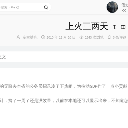
借过
1
有没
上火三两天
2
借过一下
博
发
空空裤兜
2010 年 12 月 20 日
2543 次浏览
3
3 条评论
那春
主：
布
4
无憾
时
间：
5
不想
正文
6
等（
的无聊去本省的公务员招录凑了下热闹，为拉动GDP作了一点小贡
计，搞了一周了还是没效果，以前在本地还可以显示出来，不知道