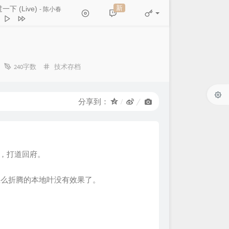
新
一下 (Live)
- 陈小春
有一个人
八大猩人
 (Live)
陈小春
分
天的山坡
240字数
技术存档
周深深
类：
柒月
和你说分离
怪阿姨
分享到：
深情女声版）
正在进行石女士
献，打道回府。
怎么折腾的本地叶没有效果了。