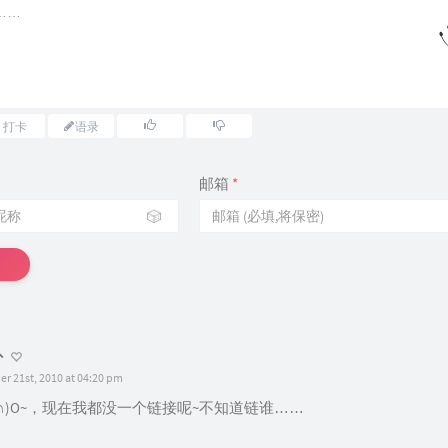
打卡
语录
邮箱
*
🎲
卜
r 21st, 2010 at 04:20 pm
_∩)O~，现在我都没一个链接呢~不知道链谁……