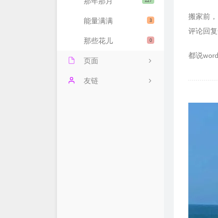
那年那月
127
搬家前，
能量满满
3
评论回复
那些花儿
0
都说wo
页面
远亲近邻
友链
历史文章
空空裤兜
雁过留声
税微说税
我的豆瓣
涛叔
时光穿梭