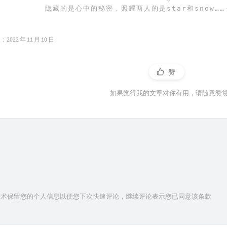
隐藏的是心中的秘密，照耀两人的是star和snow……
022 年 11 月 10 日
赞
如果觉得我的文章对你有用，请随意赞
ie技术保留您的个人信息以便您下次快速评论，继续评论表示您已同意该条款