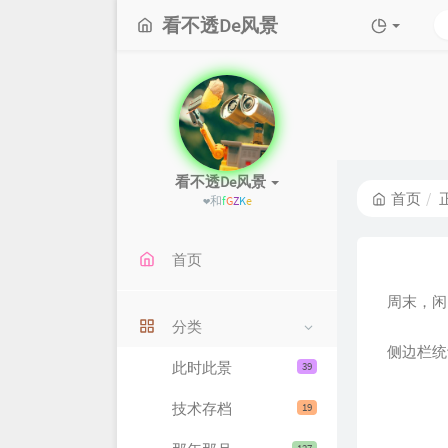
看不透De风景
看不透De风景
首页
❤和过去过不去，
g
Z
{
D
,
首页
周末，闲
分类
侧边栏统
此时此景
39
技术存档
19