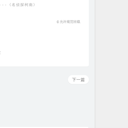
---《名侦探柯南》
© 允许规范转载
赏
下一篇