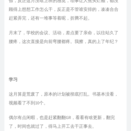
假，反正这月没啥上班的感觉，琐事让人焦头烂额，都没
顾得上想想工作怎么干，反正是不管谁安排的，凑凑合合
赶紧弄完，还有一堆事等着呢，折腾不起。
月末了，学校的会议、活动，差点要了亲命，以往站久了
腰疼，这次直接是向前弯腰都疼。我擦，真的上了年纪？
学习
这月算是荒废了，原本的计划被彻底打乱。书基本没看，
视频看了不到10个。
偶尔有点闲暇，也是赶紧翻翻GR，看看有啥更新，翻完
了，时间也就过了，得马上开工去干正事去。