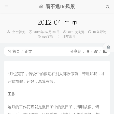
看不透De风景
2012-04
博
发
空空裤兜
2012 年 04 月 30 日
4831 次浏览
10 条评论
主：
布
分
510字数
那年那月
时
类：
间：
首页
正文
分享到：
4月也完了，传说中的假期在别人都收假前，苦逼如我，才
开始放假，还好，总算有假。
工作
这月的工作简直就是混日子中的混日子，清明放假、请