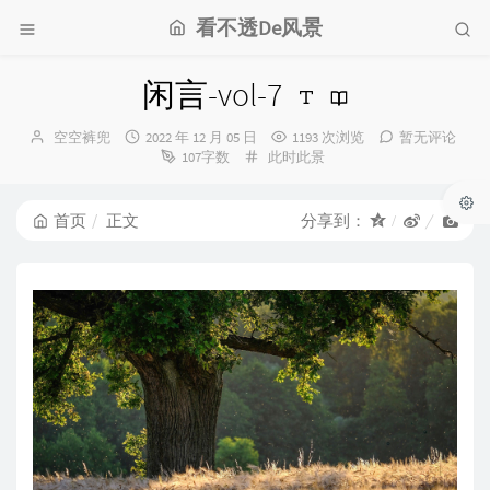
看不透De风景
闲言-vol-7
博
发
空空裤兜
2022 年 12 月 05 日
1193 次浏览
暂无评论
主：
布
分
107字数
此时此景
时
类：
间：
首页
正文
分享到：