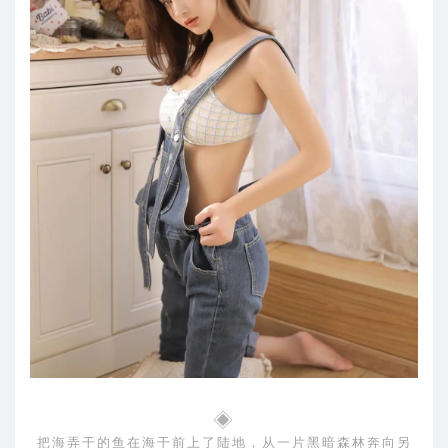
◈
把海弄干的鱼在海干前上了陆地，从一片黑暗森林奔向另