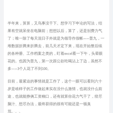
半年来，算算，又鸟事没干下。想学习下申论的写法，结
果有空就呆坐在电脑前；想想以后，算了，还是别费力气
了；唯一除了每天混日子外就是为领导作假帐——普九，一
堆数据折腾来折腾去，前几天才定下来，现在开始整后续
的各种册、工作档案之类的，盯着excel看一下午，头晕眼
花的。也因为普九，第一次跟公款吃喝沾上了边，虽然不
多——3个人花了不到100。
目前，最紧迫的事情就是工作了，这个一眼可以看到六十
岁是啥样子的工作做起来实在没什么激情，也就没什么前
途，也就能挣俩工资糊口，还有就算你花力气干了，绞尽
脑汁、想尽办法，最终获得的很有可能还是一顿臭
骂。。。