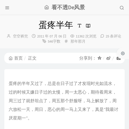
看不透De风景
蛋疼半年
博
发
空空裤兜
2011 年 07 月 06 日
11362 次浏览
25 条评论
主：
布
分
546字数
那年那月
时
类：
间：
首页
正文
分享到：
蛋疼的半年又过了，总是在日子过了才发现时光如流水，
过的时候又嫌日子过的太慢，周一太恶心，期待着周末，
周三过了就舒坦点了，周五那个舒服呀，马上解放了，周
六放松一天，周日，恶心的周一马上又来了，真是“我最讨
厌星期一”。