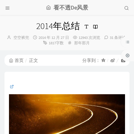
看不透De风景
2014年总结
博
发
空空裤兜
2014 年 12 月 27 日
12943 次浏览
31 条评论
主：
布
分
1817字数
那年那月
时
类：
间：
首页
正文
分享到：