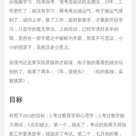
买视频学习，结果国考、省考连面试机会都没，13年，工
作更忙了，就没有学习，裸考再次碰运气，终于被运气撞
到了，成功上岸。换了工作，面对新要求，才重新开始学
习，只是学的毫无章法。上岗培训，已经学渣好多年的
我，竟然在一群学霸之中被称为学霸，简直不可思议，小
小的得瑟下，虽然没多少意义。
发现书还是要买纸质版的才能读，电子版的看看的就去玩
别的了。就看了两本：《乖，摸摸头》、《你的孤独，虽
败犹荣》。
目标
对照下2013的目标：1.考过教育学和心理学；2.考过教学能
力测试；3.在职硕士。第一个，报名了，考试的前两天得知
新工作要来政审，就放弃了考试。第二个，七月份的事，