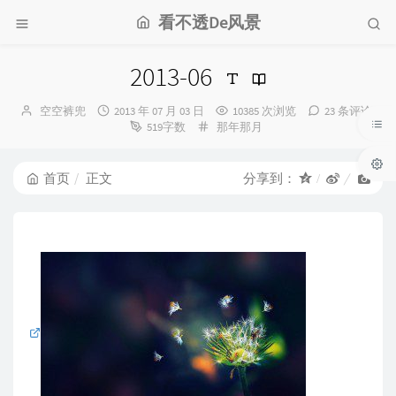
看不透De风景
2013-06
博
发
空空裤兜
2013 年 07 月 03 日
10385 次浏览
23 条评论
主：
布
分
519字数
那年那月
时
类：
间：
首页
正文
分享到：