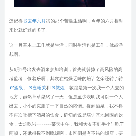
遥记得
去年六月
我的那个苦逼生活啊，今年的六月相对
来说就好过的多了。
这一月基本上工作就是生活，同时生活也是工作，优哉游
哉啊。
从6月2号出发去酒泉参加培训，首先就躲掉了高风险的高
考监考，偷着乐啊，其次在枯燥乏味的培训之余还转了转
酒泉
、
嘉峪关
和
敦煌
，敦煌是第一次我一个人去的
地方，虽然草草晃悠了一天，但是至少表明我可以一个人
出去，小小的克服了一下自己的懒惰。提到酒泉，我不得
不再次吐槽下酒泉的饮食，确切的说是培训基地周围的饮
食，太难吃啦~~~~~~~某天中午，我和舍友不到半小时吃了
两顿，还饿得撑不到晚饭啊，市区倒是有不错的饭店，要