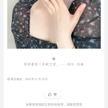
◈
焉得谖草？言树之背。---伯兮-先秦
最后修改：2022 年 11 月 10 日
赞
如果觉得我的文章对你有用，请随意赞赏