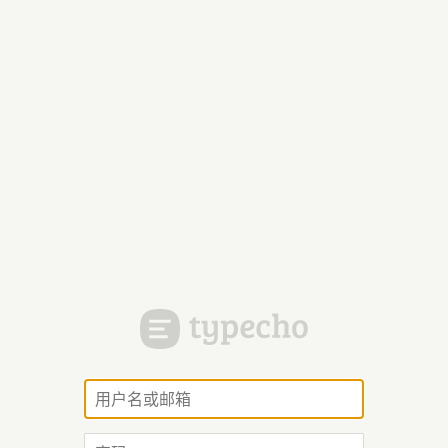
用
户
名
密